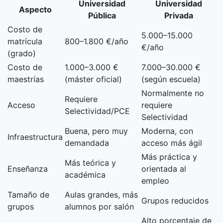
Universidad
Universidad
Aspecto
Pública
Privada
Costo de
5.000–15.000
matrícula
800–1.800 €/año
€/año
(grado)
Costo de
1.000–3.000 €
7.000–30.000 €
maestrías
(máster oficial)
(según escuela)
Normalmente no
Requiere
Acceso
requiere
Selectividad/PCE
Selectividad
Buena, pero muy
Moderna, con
Infraestructura
demandada
acceso más ágil
Más práctica y
Más teórica y
Enseñanza
orientada al
académica
empleo
Tamaño de
Aulas grandes, más
Grupos reducidos
grupos
alumnos por salón
Alto porcentaje de